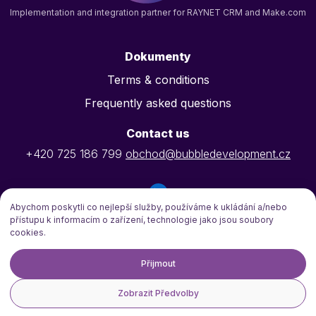
Implementation and integration partner for RAYNET CRM and Make.com
Dokumenty
Terms & conditions
Frequently asked questions
Contact us
+420 725 186 799
obchod@bubbledevelopment.cz
Abychom poskytli co nejlepší služby, používáme k ukládání a/nebo
přístupu k informacím o zařízení, technologie jako jsou soubory
cookies.
Bubble Development s.r.o., Reg. No.: 09475753, VAT ID:
CZ09475753
Přijmout
Registered in the Commercial Register at the Municipal Court in Prague,
Section C, Insert 336790.
Zobrazit Předvolby
CS
EN
PL