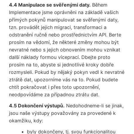
4.4 Manipulace se svěřenými daty.
Během
Implementace jsme oprávněni na základě vašich
přímých pokynů manipulovat se svěřenými daty,
tzn. provádět jejich migraci, transformaci a
odstranění ručně nebo prostřednictvím API. Berte
prosím na vědomí, že některé změny mohou být
nevratné nebo s jejich obnovením mohou vznikat
další náklady formou víceprací. Dbejte proto
prosím na to, abyste si jednotlivé kroky dobře
rozmysleli. Pokud by nějaký pokyn vedl k nevratné
ztrátě dat, upozorníme vás na to. Pokud budete
chtít pokračovat i přes toto upozornění,
neodpovídáme za případnou ztrátu dat.
4.5 Dokončení výstupů.
Nedohodneme-li se jinak,
jsou naše výstupy považovány za provedené k
okamžiku, kdy:
byly dokončeny, tj. svou funkcionalitou