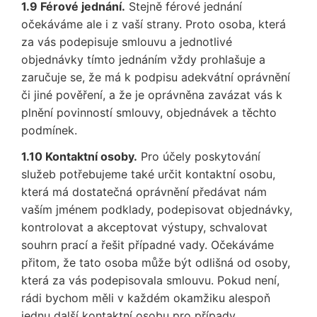
1.9 Férové jednání.
Stejně férové jednání
očekáváme ale i z vaší strany. Proto osoba, která
za vás podepisuje smlouvu a jednotlivé
objednávky tímto jednáním vždy prohlašuje a
zaručuje se, že má k podpisu adekvátní oprávnění
či jiné pověření, a že je oprávněna zavázat vás k
plnění povinností smlouvy, objednávek a těchto
podmínek.
1.10 Kontaktní osoby.
Pro účely poskytování
služeb potřebujeme také určit kontaktní osobu,
která má dostatečná oprávnění předávat nám
vaším jménem podklady, podepisovat objednávky,
kontrolovat a akceptovat výstupy, schvalovat
souhrn prací a řešit případné vady. Očekáváme
přitom, že tato osoba může být odlišná od osoby,
která za vás podepisovala smlouvu. Pokud není,
rádi bychom měli v každém okamžiku alespoň
jednu další kontaktní osobu pro případy