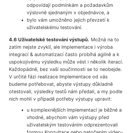
odpovídají podmínkám a požadavkům
výslovně sjednaným v objednávce, a
bylo vám umožněno jejich převzetí k
uživatelskému testování.
4.6 Uživatelské testování výstupů.
Možná na to
zatím nejste zvyklí, ale Implementace i výroba
integrací & automatizací často probíhá agilně a k
uspokojivému výsledku může vést i několik iterací.
Každopádně, bez vaší součinnosti se to neobejde.
V určité fázi realizace Implementace od vás
budeme potřebovat, abyste výstupy důkladně
otestovali, výsledky testů nám předali, a my podle
nich mohli v případě potřeby výstupy upravit:
u komplexnějších Implementací je běžné a
vhodné, abychom vám výstupy před
uživatelským testováním odprezentovali
formou Konzultace nebo natočením video-