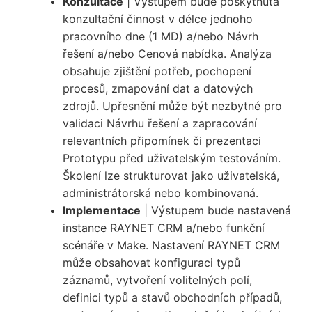
Konzultace
| Výstupem bude poskytnutá
konzultační činnost v délce jednoho
pracovního dne (1 MD) a/nebo Návrh
řešení a/nebo Cenová nabídka. Analýza
obsahuje zjištění potřeb, pochopení
procesů, zmapování dat a datových
zdrojů. Upřesnění může být nezbytné pro
validaci Návrhu řešení a zapracování
relevantních připomínek či prezentaci
Prototypu před uživatelským testováním.
Školení lze strukturovat jako uživatelská,
administrátorská nebo kombinovaná.
Implementace
| Výstupem bude nastavená
instance RAYNET CRM a/nebo funkční
scénáře v Make. Nastavení RAYNET CRM
může obsahovat konfiguraci typů
záznamů, vytvoření volitelných polí,
definici typů a stavů obchodních případů,