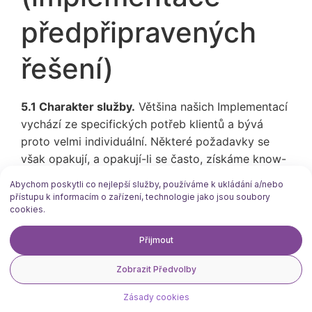
předpřipravených
řešení)
5.1 Charakter služby.
Většina našich Implementací
vychází ze specifických potřeb klientů a bývá
proto velmi individuální. Některé požadavky se
však opakují, a opakují-li se často, získáme know-
how, které nám umožní vytvořit Softwarový
Abychom poskytli co nejlepší služby, používáme k ukládání a/nebo
produkt („Produkt") — ten vyvíjíme jednou a
přístupu k informacím o zařízení, technologie jako jsou soubory
poskytujeme mnoha klientům současně jako
cookies.
službu. Produktem je například integrace SMS
Přijmout
brány, formuláře pro sběr leadů, generátor PDF
dokumentů, nástroj pro e-mailovou automatizaci
Zobrazit Předvolby
nebo fakturační nadstavba. Aktuální nabídku
Produktů včetně jejich funkcí, limitů a cen najdete
Zásady cookies