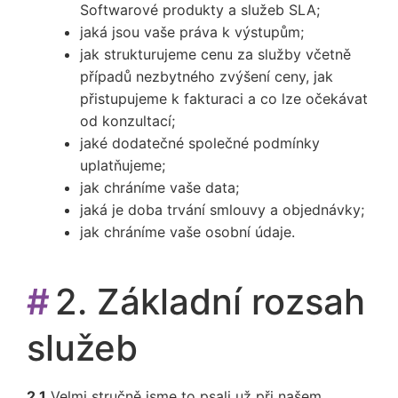
Softwarové produkty a služeb SLA;
jaká jsou vaše práva k výstupům;
jak strukturujeme cenu za služby včetně
případů nezbytného zvýšení ceny, jak
přistupujeme k fakturaci a co lze očekávat
od konzultací;
jaké dodatečné společné podmínky
uplatňujeme;
jak chráníme vaše data;
jaká je doba trvání smlouvy a objednávky;
jak chráníme vaše osobní údaje.
#
2. Základní rozsah
služeb
2.1
Velmi stručně jsme to psali už při našem