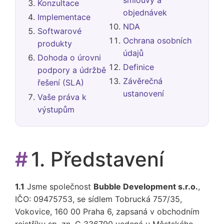
Konzultace
objednávek
Implementace
NDA
Softwarové
Ochrana osobních
produkty
údajů
Dohoda o úrovni
Definice
podpory a údržbě
Závěrečná
řešení (SLA)
ustanovení
Vaše práva k
výstupům
#
1. Představení
1.1
Jsme společnost
Bubble Development s.r.o.
,
IČO: 09475753, se sídlem Tobrucká 757/35,
Vokovice, 160 00 Praha 6, zapsaná v obchodním
rejstříku sp. zn. C 336790 vedená u Městského