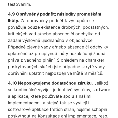
testováním.
4.9 Oprávněný podnět; následky promeškání
lhůty.
Za oprávněný podnět k výstupům se
považuje pouze existence drobných, podstatných,
kritických vad a/nebo absence či odchylka od
zadání výslovně ujednaného v objednávce.
Případné zjevné vady a/nebo absence či odchylky
uplatněné až po uplynutí lhůty nezakládají žádná
práva z vadného plnění. S ohledem na charakter
poskytovaných služeb jste případné skryté vady
oprávněni uplatnit nejpozději ve lhůtě 3 měsíců.
4.10 Neposkytujeme dodatečnou záruku.
Jelikož
se kontinuálně vyvíjejí jednotlivé systémy, software
a aplikace, které používáte spolu s našimi
Implementacemi, a stejně tak se vyvíjejí i
softwarové aplikace třetích stran, nejsme schopni
poskytnout na Konzultace ani Implementace, resp.