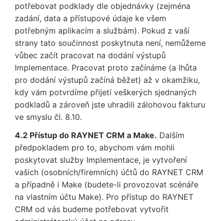
potřebovat podklady dle objednávky (zejména
zadání, data a přístupové údaje ke všem
potřebným aplikacím a službám). Pokud z vaší
strany tato součinnost poskytnuta není, nemůžeme
vůbec začít pracovat na dodání výstupů
Implementace. Pracovat proto začínáme (a lhůta
pro dodání výstupů začíná běžet) až v okamžiku,
kdy vám potvrdíme přijetí veškerých sjednaných
podkladů a zároveň jste uhradili zálohovou fakturu
ve smyslu čl. 8.10.
4.2 Přístup do RAYNET CRM a Make.
Dalším
předpokladem pro to, abychom vám mohli
poskytovat služby Implementace, je vytvoření
vašich (osobních/firemních) účtů do RAYNET CRM
a případně i Make (budete-li provozovat scénáře
na vlastním účtu Make). Pro přístup do RAYNET
CRM od vás budeme potřebovat vytvořit