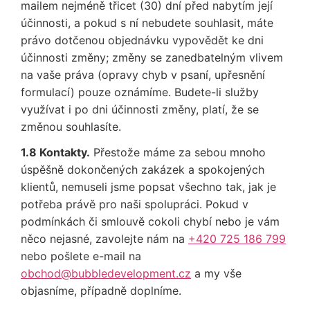
mailem nejméně třicet (30) dní před nabytím její
účinnosti, a pokud s ní nebudete souhlasit, máte
právo dotčenou objednávku vypovědět ke dni
účinnosti změny; změny se zanedbatelným vlivem
na vaše práva (opravy chyb v psaní, upřesnění
formulací) pouze oznámíme. Budete-li služby
využívat i po dni účinnosti změny, platí, že se
změnou souhlasíte.
1.8 Kontakty.
Přestože máme za sebou mnoho
úspěšně dokončených zakázek a spokojených
klientů, nemuseli jsme popsat všechno tak, jak je
potřeba právě pro naši spolupráci. Pokud v
podmínkách či smlouvě cokoli chybí nebo je vám
něco nejasné, zavolejte nám na
+420 725 186 799
nebo pošlete e-mail na
obchod@bubbledevelopment.cz
a my vše
objasníme, případně doplníme.