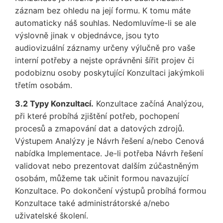
záznam bez ohledu na její formu. K tomu máte
automaticky náš souhlas. Nedomluvíme-li se ale
výslovně jinak v objednávce, jsou tyto
audiovizuální záznamy určeny výlučně pro vaše
interní potřeby a nejste oprávněni šířit projev či
podobiznu osoby poskytující Konzultaci jakýmkoli
třetím osobám.
3.2 Typy Konzultací.
Konzultace začíná Analýzou,
při které probíhá zjištění potřeb, pochopení
procesů a zmapování dat a datových zdrojů.
Výstupem Analýzy je Návrh řešení a/nebo Cenová
nabídka Implementace. Je-li potřeba Návrh řešení
validovat nebo prezentovat dalším zúčastněným
osobám, můžeme tak učinit formou navazující
Konzultace. Po dokončení výstupů probíhá formou
Konzultace také administrátorské a/nebo
uživatelské školení.