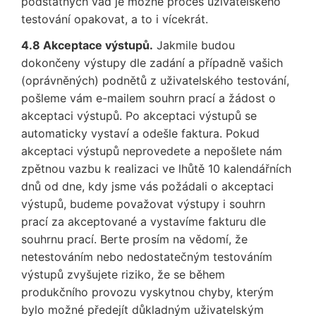
podstatných vad je možné proces uživatelského
testování opakovat, a to i vícekrát.
4.8 Akceptace výstupů.
Jakmile budou
dokončeny výstupy dle zadání a případně vašich
(oprávněných) podnětů z uživatelského testování,
pošleme vám e-mailem souhrn prací a žádost o
akceptaci výstupů. Po akceptaci výstupů se
automaticky vystaví a odešle faktura. Pokud
akceptaci výstupů neprovedete a nepošlete nám
zpětnou vazbu k realizaci ve lhůtě 10 kalendářních
dnů od dne, kdy jsme vás požádali o akceptaci
výstupů, budeme považovat výstupy i souhrn
prací za akceptované a vystavíme fakturu dle
souhrnu prací. Berte prosím na vědomí, že
netestováním nebo nedostatečným testováním
výstupů zvyšujete riziko, že se během
produkčního provozu vyskytnou chyby, kterým
bylo možné předejít důkladným uživatelským