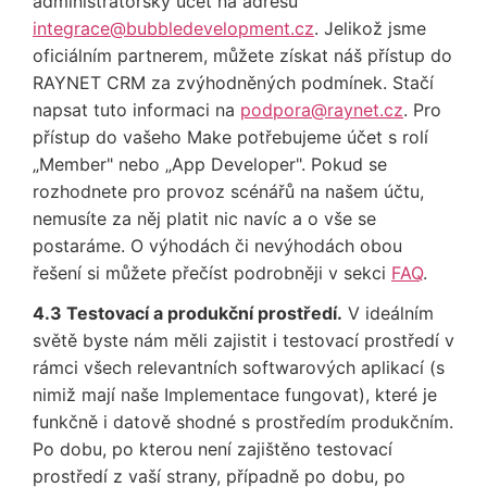
administrátorský účet na adresu
integrace@bubbledevelopment.cz
. Jelikož jsme
oficiálním partnerem, můžete získat náš přístup do
RAYNET CRM za zvýhodněných podmínek. Stačí
napsat tuto informaci na
podpora@raynet.cz
. Pro
přístup do vašeho Make potřebujeme účet s rolí
„Member" nebo „App Developer". Pokud se
rozhodnete pro provoz scénářů na našem účtu,
nemusíte za něj platit nic navíc a o vše se
postaráme. O výhodách či nevýhodách obou
řešení si můžete přečíst podrobněji v sekci
FAQ
.
4.3 Testovací a produkční prostředí.
V ideálním
světě byste nám měli zajistit i testovací prostředí v
rámci všech relevantních softwarových aplikací (s
nimiž mají naše Implementace fungovat), které je
funkčně i datově shodné s prostředím produkčním.
Po dobu, po kterou není zajištěno testovací
prostředí z vaší strany, případně po dobu, po