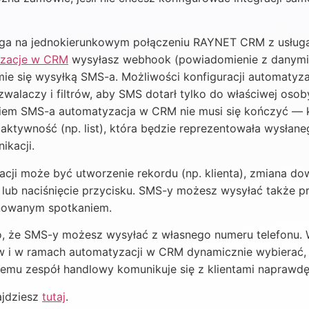
ega na jednokierunkowym połączeniu RAYNET CRM z usłu
zacje w CRM
wysyłasz webhook (powiadomienie z danymi
jmie się wysyłką SMS-a. Możliwości konfiguracji automatyz
alaczy i filtrów, aby SMS dotarł tylko do właściwej osoby
aniem SMS-a automatyzacja w CRM nie musi się kończyć — 
aktywność (np. list), która będzie reprezentowała wysłan
ikacji.
ji może być utworzenie rekordu (np. klienta), zmiana do
) lub naciśnięcie przycisku. SMS-y możesz wysyłać także 
anowanym spotkaniem.
st to, że SMS-y możesz wysyłać z własnego numeru telefonu
 i w ramach automatyzacji w CRM dynamicznie wybierać,
 temu zespół handlowy komunikuje się z klientami naprawdę
najdziesz
tutaj
.