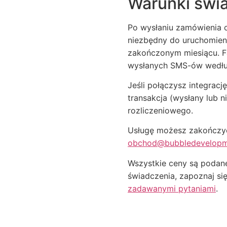
Warunki świ
Po wysłaniu zamówienia o
niezbędny do uruchomienia
zakończonym miesiącu. Fa
wysłanych SMS-ów według
Jeśli połączysz integrac
transakcja (wysłany lub 
rozliczeniowego.
Usługę możesz zakończyć
obchod@bubbledevelopm
Wszystkie ceny są podane
świadczenia, zapoznaj si
zadawanymi pytaniami
.