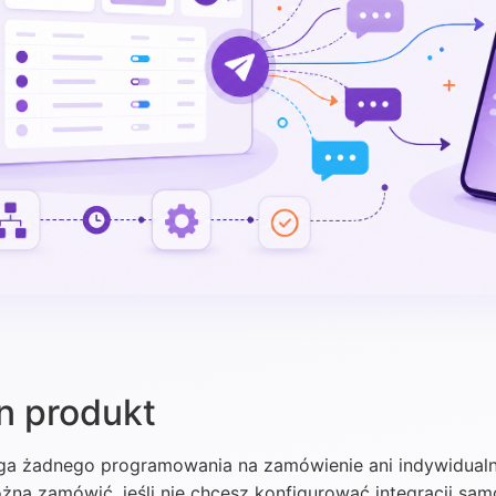
en produkt
ga żadnego programowania na zamówienie ani indywidual
na zamówić, jeśli nie chcesz konfigurować integracji sam