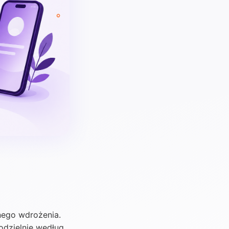
nego wdrożenia.
odzielnie według