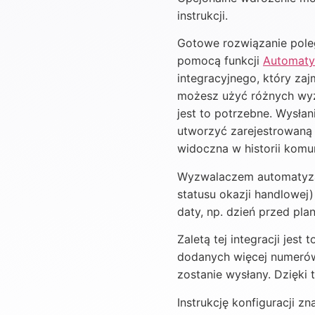
instrukcji.
Gotowe rozwiązanie pol
pomocą funkcji
Automaty
integracyjnego, który za
możesz użyć różnych wyzw
jest to potrzebne. Wysł
utworzyć zarejestrowaną 
widoczna w historii komun
Wyzwalaczem automatyzac
statusu okazji handlowej
daty, np. dzień przed pl
Zaletą tej integracji je
dodanych więcej numerów
zostanie wysłany. Dzięki
Instrukcję konfiguracji z