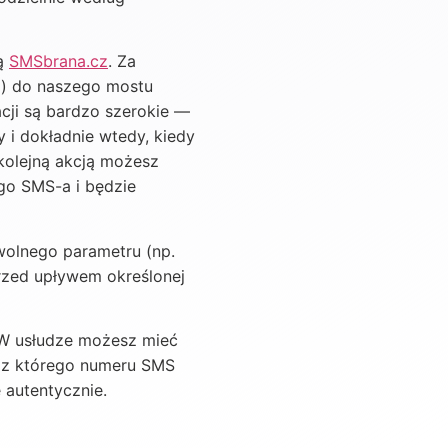
gą
SMSbrana.cz
. Za
) do naszego mostu
acji są bardzo szerokie —
 i dokładnie wtedy, kiedy
kolejną akcją możesz
ego SMS-a i będzie
wolnego parametru (np.
przed upływem określonej
. W usłudze możesz mieć
 z którego numeru SMS
 autentycznie.